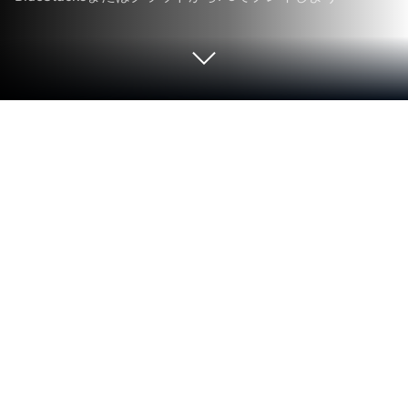
PCまたはMacでBalloon Master 3D: マ
ッチングゲームをプレイする
Higgs Studioが贈るパズルゲームのセンセーショ
ン、Balloon Master 3D: マッチングゲームであなた
のA-gameを発揮してください。BlueStacksを使え
ば、PCやMacで正確なゲームコントロール、高FPS
グラフィックス、最高レベルの機能を使って、ゲー
ムプレイを大いに盛り上げることができます。
ゲームについて