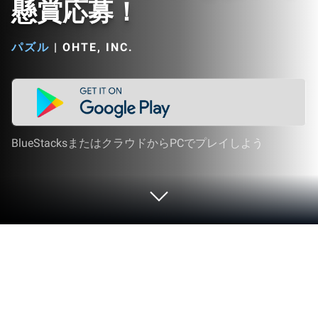
懸賞応募！
パズル
|
OHTE, INC.
BlueStacksまたはクラウドからPCでプレイしよう
PCまたはMacでブロックパズルde懸
賞 - ブロックパズルを解いて懸賞応