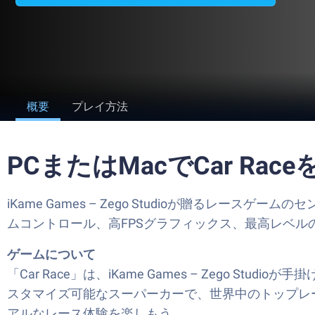
概要
プレイ方法
PCまたはMacでCar Ra
iKame Games – Zego Studioが贈るレースゲ
ムコントロール、高FPSグラフィックス、最高レベ
ゲームについて
「Car Race」は、iKame Games – Zeg
スタマイズ可能なスーパーカーで、世界中のトップレーサ
アルなレース体験を楽しもう。