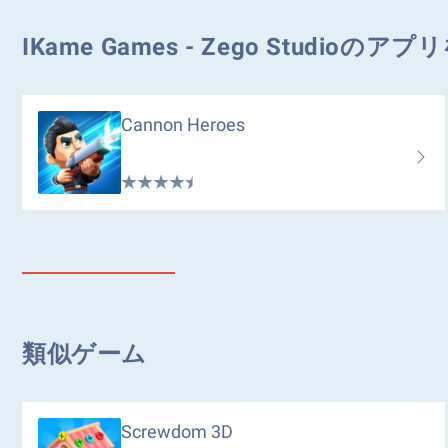
IKame Games - Zego Studioの
Cannon Heroes
類似ゲーム
Screwdom 3D