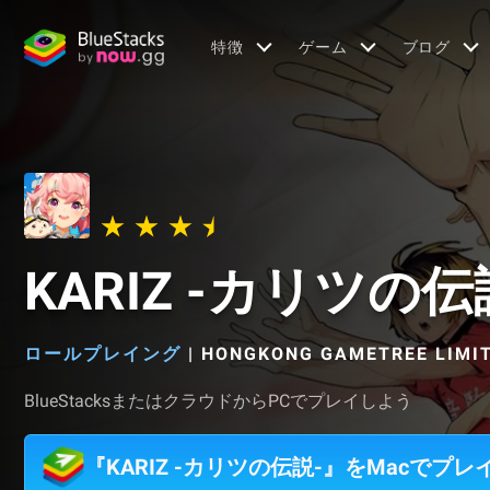
特徴
ゲーム
ブログ
KARIZ -カリツの伝
ロールプレイング
|
HONGKONG GAMETREE LIMI
BlueStacksまたはクラウドからPCでプレイしよう
『KARIZ -カリツの伝説-』をMacでプレ