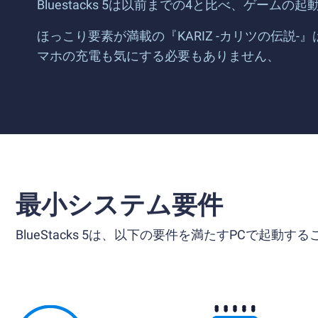
Bluestacks 5は以前までの4と比べ、ゲー
ほっこり要素が満載の『KARIZ -カリツの伝
マホの充電も気にする必要もありません、
最小システム要件
BlueStacks 5は、以下の要件を満たすPCで起動す