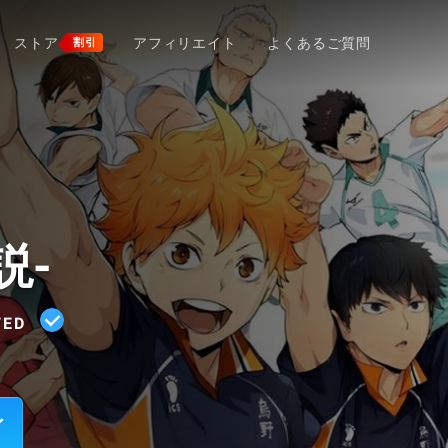
ストア
アフィリエイト
よくあるご質問
割引
説-
TED
イ