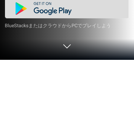
BlueStacksまたはクラウドからPCでプレイしよう
PCまたはMacであやかしランブル！
-あやらぶ- 和風萌えキャラx本格RPG
をプレイする
あやかしランブル！ -あやらぶ- 和風萌えキャラx本
格RPGはロールプレイングジャンルに命を吹き込
み、ゲーマーにエキサイティングな挑戦を投げかけ