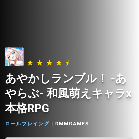
あやかしランブル！ -あ
やらぶ- 和風萌えキャラx
本格RPG
ロールプレイング
|
DMMGAMES