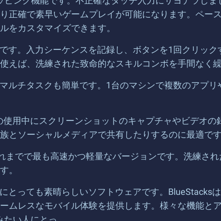
なキーマッピング機能です。不正確なタッチ入力にサヨナラ
り正確で素早いゲームプレイが可能になります。ペー
ルをカスタマイズできます。
的な機能です。入力シーケンスを記録し、ボタンを1回クリ
使えば、洗練された致命的なスキルコンボを手間なく
使えば、マルチタスクも簡単です。1台のマシンで複数のア
リケーションの使用中にスクリーンショットのキャプチャやビ
族とソーシャルメディアで共有したりするのに最適で
cks 5は、これまでで最も高速かつ軽量なバージョンです。
す。
い人にとっても素晴らしいソフトウェアです。BlueSta
ムレスなモバイル体験を提供します。様々な機能とアップデ
しみたい人にとっ