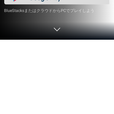
BlueStacksまたはクラウドからPCでプレイしよう
PCまたはMacでモンスタースレイヤ
ー：放置RPGゲームをプレイする
Fansipan Limitedのエキサイティングなロールプレ
イングゲームであるモンスタースレイヤー：放置
RPGゲームを、何百万人もの人々と一緒に体験しま
しょう。BlueStacks アプリプレイヤーがあれば、
PCやMacで、より速いゲームプレイとマウスやキ
ーボードを使った優れた操作性で、常に相手の一歩