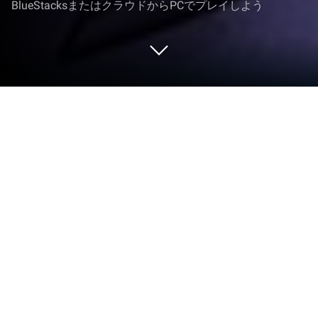
BlueStacksまたはクラウドからPCでプレイしよう
PCまたはMacでリバース：1999 - ア
トミックハートコラボ開催中をプレ
イする
リバース：1999 – アトミックハートコラボ開催
中 はBluepoch Co.,Ltd.社によって開発されたRPGで
す。BlueStacksは、PCやMacでこのAndroidゲーム
をプレイするのに最適なプラットフォームで、没入
感のあるゲーム体験をお楽しみいただけます。