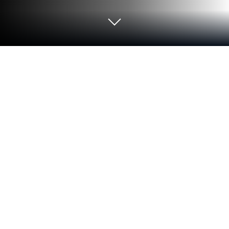
PCまたはMacでBlock Fight Craft
Adventureをプレイする
TVC Global., Ltdが贈るシミュレーションゲームのセ
ンセーション、Block Fight Craft Adventureであなた
のA-gameを発揮してください。BlueStacksを使え
ば、PCやMacで正確なゲームコントロール、高FPS
グラフィックス、最高レベルの機能を使って、ゲー
ムプレイを大いに盛り上げることができます。
ゲームについて