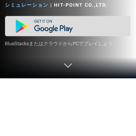
シミュレーション
|
HIT-POINT CO.,LTD.
BlueStacksまたはクラウドからPCでプレイしよう
PCまたはMacでねこあつめ２をプレ
イする
ねこあつめ２ は、 Hit-Point Co.,Ltd.によって開発さ
れたシミュレーション ゲームです。 ブルースタッ