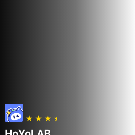
HoYoLAB