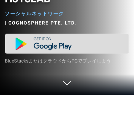
ソーシャルネットワーク
|
COGNOSPHERE PTE. LTD.
BlueStacksまたはクラウドからPCでプレイしよう
HoYoLAB をPCまたはMacで起動する
HoYoLAB は、COGNOSPHERE PTE. LTD が開発した