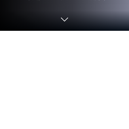
PCまたはMacでPro League Soccerを
プレイする
Pro League Soccerはスポーツジャンルに命を吹き
込み、ゲーマーにエキサイティングな挑戦を投げか
けます。Rasu Gamesが開発したこのAndroidゲーム
は、PCやMacユーザー向けの世界No.1アプリプレ
イヤーBlueStacksでプレイするのが最適です。
ゲームについて
クラブを任されて、下部リーグからコツコツ勝ち上