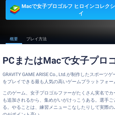
Macで女子プロゴルフ ヒロインコレク
イ
概要
プレイ方法
PCまたはMacで女子プ
GRAVITY GAME ARISE Co., Ltd.が制作
をプレイできる最も人気の高いゲームプラットフォームB
このゲーム、女子プロゴルファーがたくさん実名でカ
も追加されるから、集めがいがけっこうある。選手ご
る。やることは、練習メニューこなしたりして実際の
のがポイント高い。