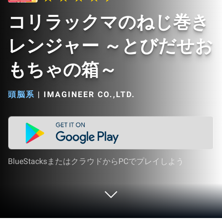
コリラックマのねじ巻き
レンジャー ～とびだせお
もちゃの箱～
頭脳系
|
IMAGINEER CO.,LTD.
BlueStacksまたはクラウドからPCでプレイしよう