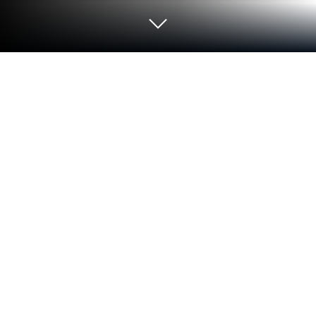
Xender-音楽、ビデオ、写真、ステー
タスの保存を共有 をPCまたはMacで
起動する
BlueStacksでXender File Sharing Teamのツールア
プリであるXender-音楽、ビデオ、写真、ステータ
スの保存を共有を試せば、PCやMacでのマルチタ
スクも難なくこなせます。
アプリについて
Xender-音楽、ビデオ、写真、ステータスの保存を
共有は、すべてのファイル転送ニーズを満たすため