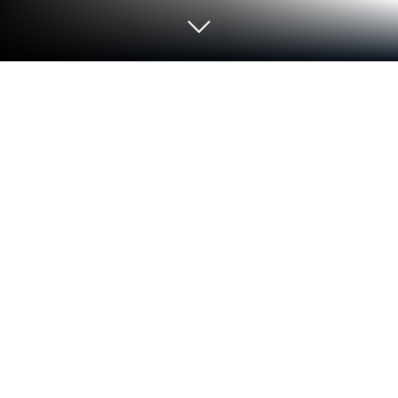
PCまたはMacでTriviascapes トリビ
アクイズ ＆ IQテストをプレイする
Quiz & Trivia Games by Mno Go Appsが制作した雑
学ゲーム、Triviascapes トリビアクイズ ＆ IQテス
トでまったく新しい冒険をしましょう。PCやMac
でAndroidゲームをプレイできる最も人気の高いゲ
ームプラットフォームBlueStacksで、素晴らしいゲ
ームプレイを体験してください。
ゲームについて
Triviascapes トリビアクイズ ＆ IQテストは、「知