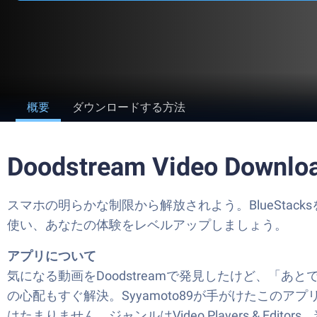
概要
ダウンロードする方法
Doodstream Video Do
スマホの明らかな制限から解放されよう。BlueStacksを使って、PC
使い、あなたの体験をレベルアップしましょう。
アプリについて
気になる動画をDoodstreamで発見したけど、「あとで見
の心配もすぐ解決。Syyamoto89が手がけたこの
はたまりません。ジャンルはVideo Players & Ed