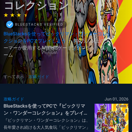
コレクション
BLUESTACKS VERIFIED
BlueStacksを使ってビックリマン・ワンダーコレ
クションをPCでプレイしよう
– 500万人以上のゲ
ーマーが愛用するAndroidゲーミングプラットフォ
ーム
すべて表示
攻略ガイド
攻略ガイド
Jun 01, 2026
BlueStacksを使ってPCで『ビックリマ
ン・ワンダーコレクション』をプレイす
る方法
『ビックリマン・ワンダーコレクション』は、
長年愛され続ける大人気食玩「ビックリマン」