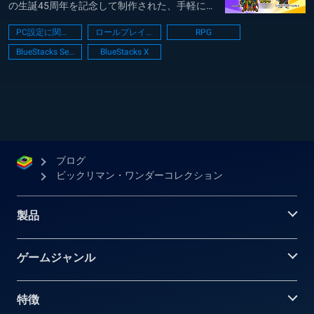
の生誕45周年を記念して制作された、手軽に奥
深い戦略が楽しめるスマートフォン向け新感覚
PC設定に関するガイド
ロールプレイング
RPG
「シールコレクションRPG」です。本作では、
BlueStacks Setup
BlueStacks X
誰もが一度は夢中になったお馴染みの天使や悪
魔たちが次々と登場し、手に入れたシールがゲ
ー...
ブログ
ビックリマン・ワンダーコレクション
製品
ゲームジャンル
特徴