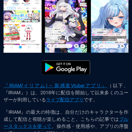
『IRIAM(イリアム) – 新感覚Vtuberアプリ』
（以下、
『IRIAM』）は、2018年に配信を開始して以来多くのユー
ザーが利用している
ライブ配信アプリ
です。
『IRIAM』の最大の特徴は、
自分だけのキャラクターを作
成して配信と視聴が楽しめること
。こちらの記事では
ブル
ースタックスを使って
、操作感・使用感や、アプリの序盤