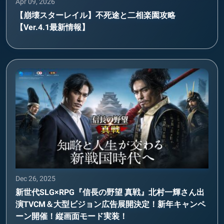
Apr 09, 2026
【崩壊スターレイル】不死途と二相楽園攻略
【Ver.4.1最新情報】
Dec 26, 2025
新世代SLG×RPG『信長の野望 真戦』北村一輝さん出
演TVCM＆大型ビジョン広告展開決定！新年キャンペ
ーン開催！縦画面モード実装！