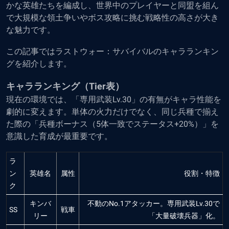
かな英雄たちを編成し、世界中のプレイヤーと同盟を組ん
で大規模な領土争いやボス攻略に挑む戦略性の高さが大き
な魅力です。
この記事ではラストウォー：サバイバルのキャラランキン
グを紹介します。
キャラランキング（Tier表）
現在の環境では、「専用武装Lv.30」の有無がキャラ性能を
劇的に変えます。単体の火力だけでなく、同じ兵種で揃え
た際の「兵種ボーナス（5体一致でステータス+20%）」を
意識した育成が最重要です。
ラ
ン
英雄名
属性
役割・特徴
ク
キンバ
不動のNo.1アタッカー。専用武装Lv.30で
SS
戦車
リー
「大量破壊兵器」化。