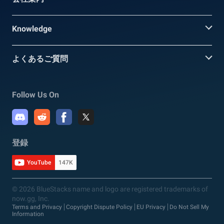
Knowledge
よくあるご質問
Follow Us On
登録
YouTube
147K
© 2026 BlueStacks name and logo are registered trademarks of
now.gg, Inc.
Terms and Privacy
Copyright Dispute Policy
EU Privacy
Do Not Sell My
Information