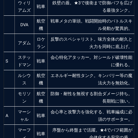
ウィリ
鉄壁の盾。★3で後衛まで防御バフを広げ
戦車
アムズ
る最強タンク。
航空
戦車メタの筆頭。戦闘開始時のバトルスキ
DVA
機
ル発動が驚異的。
ロケ
反撃のスペシャリスト。味方全体の耐久と
アダム
ラン
火力を同時に底上げ。
ステッ
会心特化アタッカー。対シールド破壊性能
S
戦車
ドマン
に優れる。
ルシウ
航空
エネルギー耐性タンク。キンバリー等の魔
ス
機
法火力を無効化。
モリソ
航空
防御・耐性を無視する割合ダメージ持ち。
ン
機
長期戦に強い。
マーシ
会心率と攻撃力を強化する、戦車編成に必
A
戦車
ャル
須のサポーター。
マーフ
序盤から終盤まで活躍。★4でバフ範囲が
戦車
ィ
全体化する安定の盾。