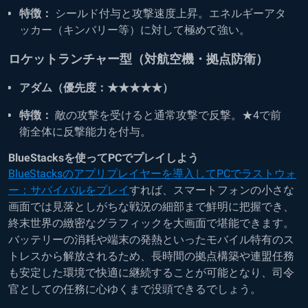
特徴：
シールド付与と攻撃速度上昇。エネルギーアタ
ッカー（キンバリー等）に対して極めて強い。
ロケットランチャー型（対航空機・拠点防衛）
アダム（優先度：★★★★★）
特徴：
敵の攻撃を受けると通常攻撃で反撃。★4で前
衛全体に反撃能力を付与。
BlueStacksを使ってPCでプレイしよう
BlueStacksのアプリプレイヤーを導入してPCでラストウォ
ー：サバイバルをプレイ
すれば、スマートフォンの小さな
画面では見落としがちな戦況の細部まで鮮明に把握でき、
終末世界の緻密なグラフィックを大画面で堪能できます。
バッテリーの消耗や端末の発熱といったモバイル特有のス
トレスから解放されるため、長時間の拠点構築や連盟任務
も安定した環境で快適に継続することが可能となり、司令
官としての任務に心ゆくまで没頭できるでしょう。