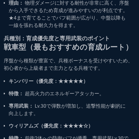
理由：
物理ダメージに対する耐性が非常に高く、序盤
から入手できるため育成が進みやすいのが利点です。
★4まで育てることでバフ範囲が広がり、中盤以降も
一線を張れる耐久力を得ます。
兵種別：育成優先度と専用武装のポイント
戦車型（最もおすすめの育成ルート）
序盤から種類が豊富で、兵種ボーナスを受けやすいため、
初心者から上級者まで主力となる兵種です。
キンバリー（優先度：★★★★★）
特徴：
超高火力のエネルギーアタッカー。
専用武装：
Lv.30で弾数が増加し、追撃性能が劇的に
向上します。
ウィリアムズ（優先度：★★★★☆）
特徴：
前衛2体への防御バフが優秀。専用武装Lv.30で