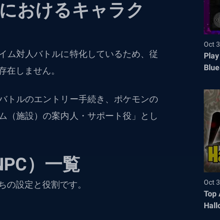
ons』におけるキャラク
Oct 3
イム対人バトルに特化しているため、従
Play
Blue
存在しません。
、バトルのエントリー手続き、ポケモンの
ム（施設）の案内人・サポート役」とし
PC）一覧
Oct 3
ちの設定と役割です。
Top 
Hall