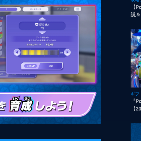
【P
説＆
ギフ
『P
【2