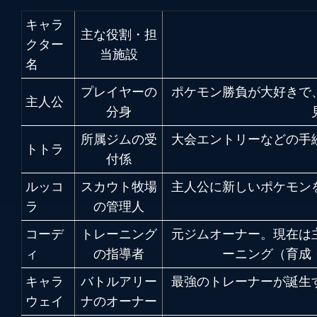
キャラ
主な役割・担
クター
当施設
名
プレイヤーの
ポケモン勝負が大好きで
主人公
分身
所属ジムの受
大会エントリーなどの手
トトラ
付係
ルッコ
スカウト牧場
主人公に新しいポケモン
ラ
の管理人
コーデ
トレーニング
元ジムオーナー。現在は
ィ
の指導者
ーニング（育成
キャラ
バトルアリー
最強のトレーナーが誕生
ウェイ
ナのオーナー