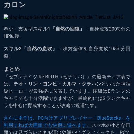
カロン
希少・支援型
スキル1「自然の回復」
：自身魔攻200%分の
HP回復。
スキル2「自然の息吹」
：味方全体を自身魔攻105%分回
復。
まとめ
『セブンナイツ Re:BIRTH（セナリバ）』の最新ティア表で
は、
テオ・リン・ヨンヒ・カルマ・クラハン
といった神話
級ヒーローが最強格に位置しています。序盤はBランクの
キャラでも十分活躍できますが、最終的にはSランクキャ
ラを中心に育成することが攻略の近道です。
さらに本作は、PC向けアプリプレイヤー「BlueStacks」を
利用すれば大画面でも快適に遊べます。
スマホの小さな画
面では見づらいスキル演出や細かいグラフィックも、PCで