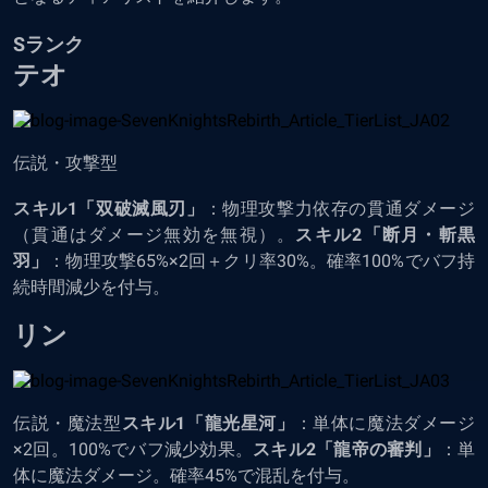
Sランク
テオ
伝説・攻撃型
スキル1「双破滅風刃」
：物理攻撃力依存の貫通ダメージ
（貫通はダメージ無効を無視）。
スキル2「断月・斬黒
羽」
：物理攻撃65%×2回＋クリ率30%。確率100%でバフ持
続時間減少を付与。
リン
伝説・魔法型
スキル1「龍光星河」
：単体に魔法ダメージ
×2回。100%でバフ減少効果。
スキル2「龍帝の審判」
：単
体に魔法ダメージ。確率45%で混乱を付与。