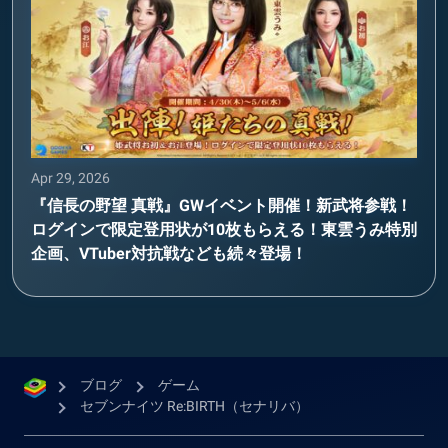
Apr 29, 2026
『信長の野望 真戦』GWイベント開催！新武将参戦！
ログインで限定登用状が10枚もらえる！東雲うみ特別
企画、VTuber対抗戦なども続々登場！
ブログ
ゲーム
セブンナイツ Re:BIRTH（セナリバ）