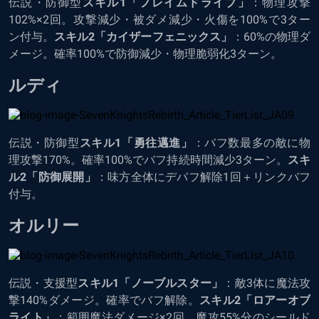
伝説・防御型
スキル1「フレイムドライブ」
：物理攻撃
102%×2回。攻撃減少・被ダメ減少・火傷を100%で3ター
ン付与。
スキル2「カイザーフェニックス」
：60%の物理ダ
メージ。確率100%で防御減少・物理脆弱化3ターン。
ルディ
伝説・防御型
スキル1「勇往邁進」
：バフ数最多の敵に物
理攻撃170%。確率100%でバフ持続時間減少3ターン。
スキ
ル2「防御展開」
：味方全体にデバフ解除1回＋リンクバフ
付与。
オルリー
伝説・支援型
スキル1「ノーブルスター」
：敵3体に魔法攻
撃140%ダメージ。確率でバフ解除。
スキル2「ロアーオブ
ライト」
：範囲魔法ダメージ×2回。魔攻55%分のシールド