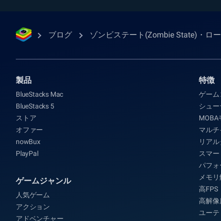
ブログ
ゾンビステート(Zombie State)・
製品
特徴
BlueStacks Mac
ゲーム
BlueStacks 5
シュー
ストア
MOB
オファー
マルチ
nowBux
リアル
PlayPal
スマー
パフォ
メモリ
ゲームジャンル
高FPS
人気ゲーム
高解像
アクション
ユーテ
アドベンチャー