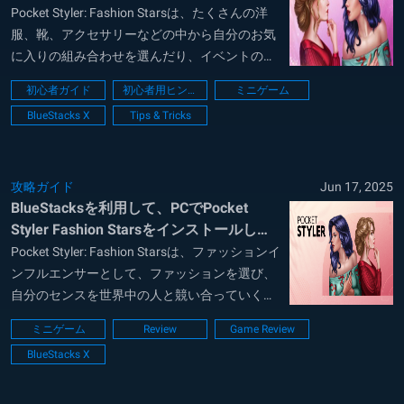
Pocket Styler: Fashion Starsは、たくさんの洋
服、靴、アクセサリーなどの中から自分のお気
に入りの組み合わせを選んだり、イベントのド
レスコードに合わせて、コーディネートを考
初心者ガイド
初心者用ヒント
ミニゲーム
え、その評価によって報酬を得ていくゲームと
BlueStacks X
Tips & Tricks
なっています。リーダーボードもあり、世界中
の人と競うこともでき...
攻略ガイド
Jun 17, 2025
BlueStacksを利用して、PCでPocket
Styler Fashion Starsをインストールし
て、プレイする方法
Pocket Styler: Fashion Starsは、ファッションイ
ンフルエンサーとして、ファッションを選び、
自分のセンスを世界中の人と競い合っていくゲ
ームです。 このゲームでは、簡単な操作なが
ミニゲーム
Review
Game Review
ら、いろいろな服を購入し、様々なファッショ
BlueStacks X
ンをドレスコードに合わせながら、組み合わせ
ていくことができ...