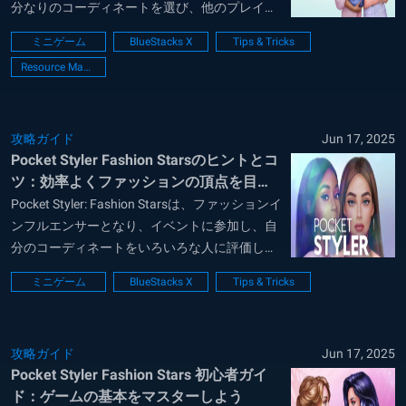
分なりのコーディネートを選び、他のプレイヤ
ーに投票して、報酬を手にいれていくゲームで
ミニゲーム
BlueStacks X
Tips & Tricks
す。 好きな服やアイテムを買っていくと、すぐ
Resource Management Guide
にリソース（お金やダイヤ）がなくなっていま
します。このゲ...
攻略ガイド
Jun 17, 2025
Pocket Styler Fashion Starsのヒントとコ
ツ：効率よくファッションの頂点を目指
そう！
Pocket Styler: Fashion Starsは、ファッションイ
ンフルエンサーとなり、イベントに参加し、自
分のコーディネートをいろいろな人に評価して
もらうゲームです。様々なアイテム（服、ズボ
ミニゲーム
BlueStacks X
Tips & Tricks
ン、ドレス、帽子、靴など）から選ぶことがで
き、必ず自分なりのコーディネートが見つかる
と思います。 今...
攻略ガイド
Jun 17, 2025
Pocket Styler Fashion Stars 初心者ガイ
ド：ゲームの基本をマスターしよう