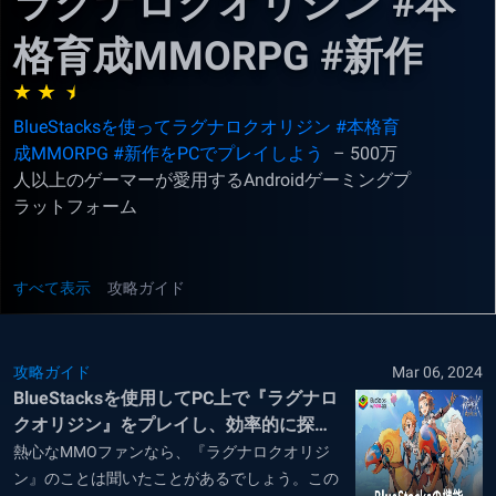
ラグナロクオリジン #本
格育成MMORPG #新作
BlueStacksを使ってラグナロクオリジン #本格育
成MMORPG #新作をPCでプレイしよう
– 500万
人以上のゲーマーが愛用するAndroidゲーミングプ
ラットフォーム
すべて表示
攻略ガイド
攻略ガイド
Mar 06, 2024
BlueStacksを使用してPC上で『ラグナロ
クオリジン』をプレイし、効率的に探索
をしよう
熱心なMMOファンなら、『ラグナロクオリジ
ン』のことは聞いたことがあるでしょう。この