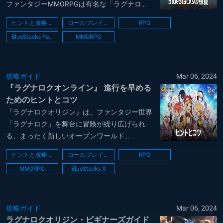
ファンタジーMMORPGは有名な「ラグナロ
ク」シリーズの直接の続編で、Gravity Game
ヒントと攻略法
ロールプレイング
RPG
Visionによって開発・パブリッシングされてい
BlueStacks Features
MMORPG
ます。プレイヤーは、緑豊かな風景の中でテー
マ別のロールプレイングアドベン...
攻略ガイド
Mar 06, 2024
『ラグナロクオンライン』 進行を早める
ためのヒントとコツ
『ラグナロクオリジン』は、ファンタジー世界
「ラグナロク」を舞台に冒険が繰り広げられ
る、まったく新しいオープンワールド
MMORPGです。初代「ラグナロク」の直接的
ヒントと攻略法
ロールプレイング
RPG
な続編である本作では、プレイヤーはおなじみ
MMORPG
BlueStacks X
の顔ぶれに出会うだけでなく、新たな絆を築く
こともできます。潜在的なMMO意欲に再び火
をつけ、モンス...
攻略ガイド
Mar 06, 2024
ラグナロクオリジン・ビギナーズガイド