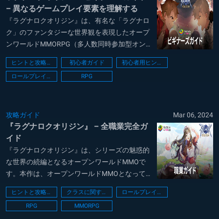
– 異なるゲームプレイ要素を理解する
『ラグナロクオリジン』は、有名な「ラグナロ
ク」のファンタジーな世界観を表現したオープ
ンワールドMMORPG（多人数同時参加型オン
ラインロールプレイングゲーム）です。プレイ
ヒントと攻略法
初心者ガイド
初心者用ヒント
ヤーは複数の職業に就き、様々なクラスから選
ロールプレイング
RPG
択して冒険を始めることができます。このゲー
ムはブラジルと北米の一部地域で2月28日にリ
リ...
攻略ガイド
Mar 06, 2024
『ラグナロクオリジン』 – 全職業完全ガ
イド
『ラグナロクオリジン』は、シリーズの魅惑的
な世界の続編となるオープンワールドMMOで
す。本作は、オープンワールドMMOとなって
おり、シリーズの伝承を拡張し、テーマ性のあ
ヒントと攻略法
クラスに関するガイド
ロールプレイング
るファンタジーアドベンチャーをプレイヤーに
RPG
MMORPG
提供します。本作は、Google Play StoreとiOS