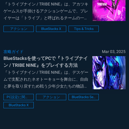
『トライブナイン / TRIBE NINE』は、アカツキ
ゲームスが手掛けるアクションゲームで、プレ
イヤーは「トライブ」と呼ばれるチームの一員
となり、近未来の東京を舞台にバトルを繰り広
アクション
BlueStacks X
Tips & Tricks
げます。​本作は、独自の世界観と緻密なストー
リー展開が特徴で、アニメとの連動も話題とな
っています。​ この記事では、...
攻略ガイド
Mar 03, 2025
BlueStacksを使ってPCで『トライブナイ
ン / TRIBE NINE』をプレイする方法
『トライブナイン / TRIBE NINE』は、デスゲー
ムで支配されたネオトーキョーを舞台に、自由
と夢を取り戻すため戦う少年少女たちの物語で
す。白熱のバトルが楽しめるアクションゲーム
PC設定に関するガイド
アクション
BlueStacks Setup
として、過酷な「エクストリームゲーム
BlueStacks X
（XG）」に抗うレジスタンスの一員となり、
23のシティを冒険しながら仲間と共に強敵...