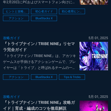
年2月20日にPCおよびスマートフォン向けにリ
リースされました。​プレイヤーは「トライブ」
ヒントと攻略法
初心者ガイド
初心者用ヒント
と呼ばれるチームの一員となり、近未来の東京
アクション
BlueStacks X
を舞台に、理不尽な都市でのバトルを繰り広げ
ます。​本作は、独自の世...
攻略ガイド
5月 01, 2025
『トライブナイン / TRIBE NINE』リセマ
ラ完全ガイド
『トライブナイン / TRIBE NINE』は、アカツキ
ゲームスが手掛けるアクションゲームで、プレ
イヤーは「トライブ」と呼ばれるチームの一員
となり、近未来の東京を舞台にバトルを繰り広
アクション
BlueStacks X
Tips & Tricks
げます。​本作は、独自の世界観と緻密なストー
リー展開が特徴で、アニメとの連動も話題とな
っています。​ この記事では、...
攻略ガイド
5月 01, 2025
『トライブナイン / TRIBE NINE』攻略ガ
イド｜育成・編成のコツを徹底解説