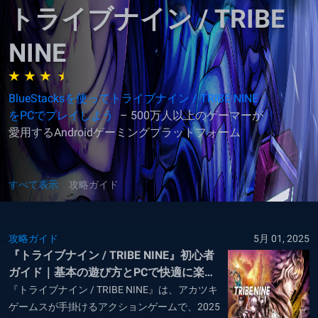
トライブナイン / TRIBE
NINE
BlueStacksを使ってトライブナイン / TRIBE NINE
をPCでプレイしよう
– 500万人以上のゲーマーが
愛用するAndroidゲーミングプラットフォーム
すべて表示
攻略ガイド
攻略ガイド
5月 01, 2025
『トライブナイン / TRIBE NINE』初心者
ガイド｜基本の遊び方とPCで快適に楽し
む方法
『トライブナイン / TRIBE NINE』は、アカツキ
ゲームスが手掛けるアクションゲームで、2025