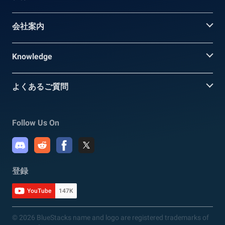
会社案内
Knowledge
よくあるご質問
Follow Us On
登録
YouTube
147K
© 2026 BlueStacks name and logo are registered trademarks of