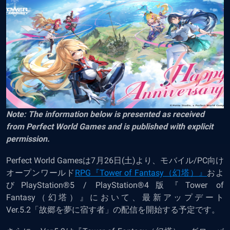
Note: The information below is presented as received
from Perfect World Games and is published with explicit
permission.
Perfect World Gamesは7月26日(土)より、モバイル/PC向け
オープンワールド
RPG
『Tower of Fantasy（幻塔）』
およ
びPlayStation®5 / PlayStation®4版『Tower of
Fantasy（幻塔）』において、最新アップデート
Ver.5.2「故郷を夢に宿す者」の配信を開始する予定です。