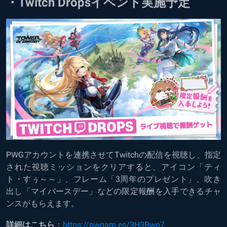
・Twitch Dropsイベント実施予定
PWGアカウントを連携させてTwitchの配信を視聴し、指定
された視聴ミッションをクリアすると、アイコン「ティ
ト・すぅ～～」、フレーム「3周年のプレゼント」、吹き
出し「マイバースデー」などの限定報酬を入手できるチャ
ンスがもらえます。
詳細はこちら
：
https://pwgam.es/3H3Bwo7