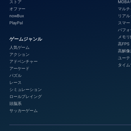
ストア
MOB
オファー
マルチ
nowBux
リアル
PlayPal
スマー
パフォ
メモリ
ゲームジャンル
高FPS
人気ゲーム
高解像
アクション
ユーテ
アドベンチャー
タイム
アーケード
パズル
レース
シミュレーション
ロールプレイング
頭脳系
サッカーゲーム