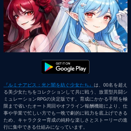
『ルミナアビス：光と闇を紡ぐ少女たち』
は、00名を超え
る美少女たちをコレクションして共に戦う、放置型共闘シ
ミュレーションRPGの決定版です。育成にかかる手間を極
限まで省いたオート周回やオフライン報酬機能により、仕
事や学業で忙しい方でも一晩で劇的に戦力を底上げできる
ため、キャラクター育成の純粋な楽しさとストーリーの進
行に集中できる仕組みになっています。