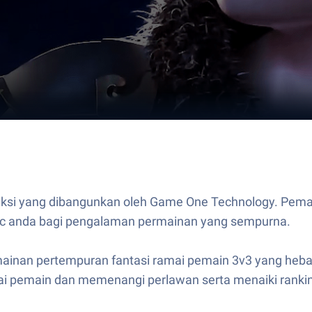
c
si yang dibangunkan oleh Game One Technology. Pemain
ac anda bagi pengalaman permainan yang sempurna.
nan pertempuran fantasi ramai pemain 3v3 yang hebat 
 pemain dan memenangi perlawan serta menaiki ranking