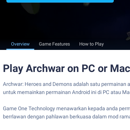
Overview
Game Features
How to Play
Play Archwar on PC or Ma
Archwar: Heroes and Demons adalah satu permainan ak
untuk memainkan permainan Android ini di PC atau M
Game One Technology menawarkan kepada anda permai
berrlawan dengan pahlawan berkuasa dalam mod ramai