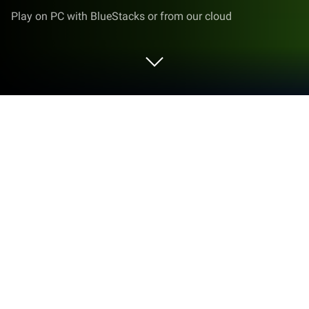
Play on PC with BlueStacks or from our cloud
Play Garena Fantasy Town on PC or
Mac
Garena Fantasy Town adalah permainan simulasi
yang dibangunkan oleh MOBA Games Private
Limited. BlueStacks adalah platform terbaik untuk
memainkan permainan Android ini di PC atau Mac
anda untuk merasai pengalaman permainan yang
lebih baik.