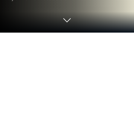
Play GUNS UP! Mobile on PC or Mac
GUNS UP! Mobile merupakan permainan Strategi
yang dibangunkan oleh NHN Corp.. Pemain aplikasi
BlueStacks ialah platform terbaik untuk memainkan
permainan Android ini di PC atau Mac anda bagi
pengalaman permainan yang lebih sempurna.