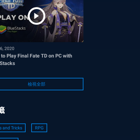
6, 2020
to Play Final Fate TD on PC with
Stacks
檢視全部
籤
s and Tricks
RPG