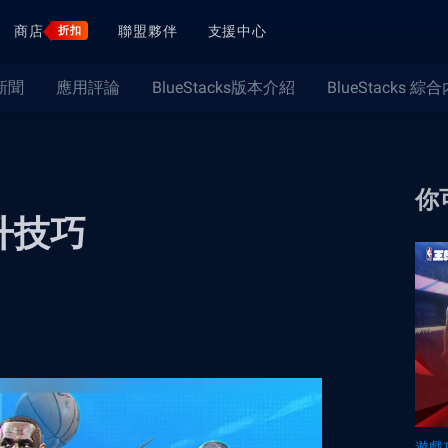
商店
聯盟夥伴
支援中心
折扣
新聞
應用評論
BlueStacks版本介紹
BlueStacks 綜
你
升技巧
遊戲