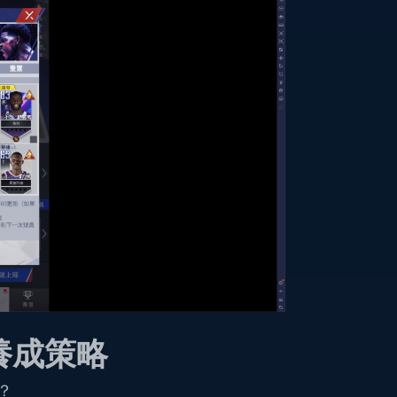
養成策略
？