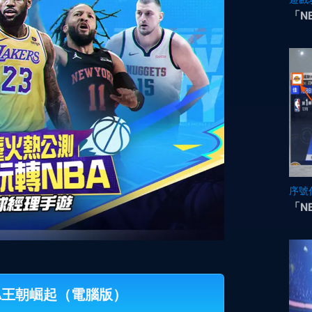
「N
序號
「N
NBA王朝崛起（電腦版）