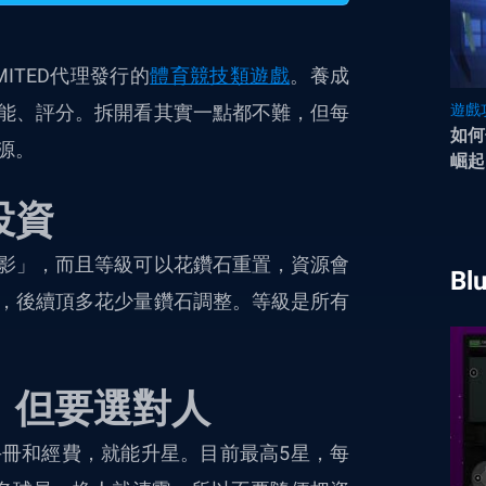
LIMITED代理發行的
體育競技類遊戲
。養成
能、評分。拆開看其實一點都不難，但每
遊戲
如何
源。
崛起
投資
影」，而且等級可以花鑽石重置，資源會
Bl
，後續頂多花少量鑽石調整。等級是所有
，但要選對人
冊和經費，就能升星。目前最高5星，每