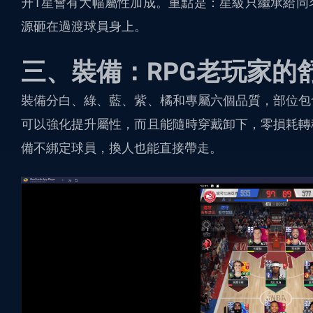
升1星會有大幅屬性加成。重點是：星級只繼承給同
源砸在過渡球員身上。
三、裝備：RPG老玩家的
裝備分白、綠、藍、紫、橘和專屬六個品質，部位包
可以強化提升屬性，而且能隨時穿戴卸下，零損耗轉
備不綁定球員，換人也能直接帶走。