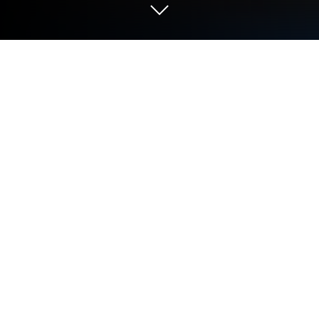
Chơi Zombie Frontier : Sniper trên PC
hoặc Mac
Zombie Frontier : Sniper là một trò chơi hành động
được phát triển và phát hành bởi FT Games, nơi phát
hành nhiều tựa game thú vị. BlueStacks sẽ là nền
tảng số 1 giúp bạn chơi game này trên PC hay Mac
và có được trải nghiệm tuyệt vời nhất.
Zombie Frontier : Sniper là phần mới nhất của dòng
game Zombie Frontier sau thành công của phần I và
II. Trò chơi đưa game thủ đến với thế giới hậu tận thế