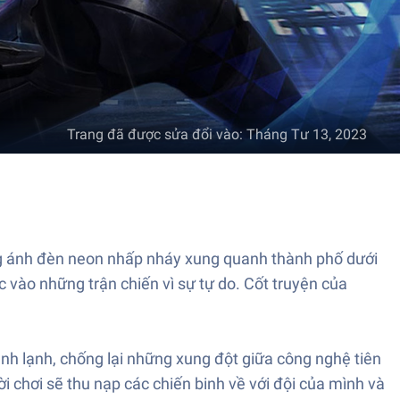
Trang đã được sửa đổi vào
:
Tháng Tư 13, 2023
rong ánh đèn neon nhấp nháy xung quanh thành phố dưới
 vào những trận chiến vì sự tự do. Cốt truyện của
anh lạnh, chống lại những xung đột giữa công nghệ tiên
i chơi sẽ thu nạp các chiến binh về với đội của mình và