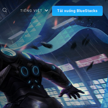
Tải xuống BlueStacks
TIẾNG VIỆT