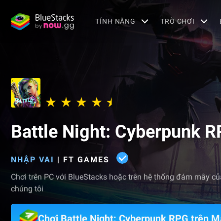
TÍNH NĂNG
TRÒ CHƠI
Battle Night: Cyberpunk 
NHẬP VAI
|
FT GAMES
Chơi trên PC với BlueStacks hoặc trên hệ thống đám mây củ
chúng tôi
Chơi Battle Night: Cyberpunk RPG trên M