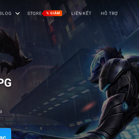
BLOG
STORE
LIÊN KẾT
HỖ TRỢ
% GIẢM
RPG
a
ac