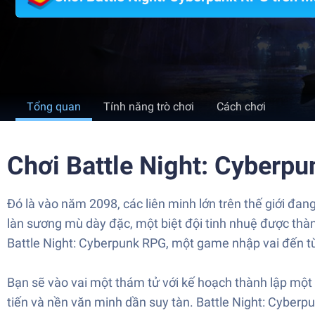
Tổng quan
Tính năng trò chơi
Cách chơi
Chơi Battle Night: Cyberp
Đó là vào năm 2098, các liên minh lớn trên thế giới đa
làn sương mù dày đặc, một biệt đội tinh nhuệ được thàn
Battle Night: Cyberpunk RPG, một game nhập vai đến t
Bạn sẽ vào vai một thám tử với kế hoạch thành lập một 
tiến và nền văn minh dần suy tàn. Battle Night: Cyberpu