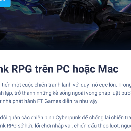
unk RPG trên PC hoặc Mac
ng tiến một cuộc chiến tranh lạnh với quy mô cực lớn. T
h lập, trở thành những kẻ sống ngoài vòng pháp luật bước
ừ nhà phát hành FT Games diễn ra như vậy.
đội quân các chiến binh Cyberpunk để chống lại chiến tr
nk RPG sở hữu lối chơi nhập vai, chiến đấu theo lượt, ngườ