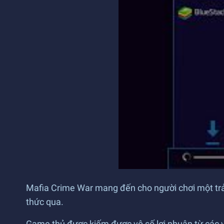
Mafia Crime War mang đến cho người chơi một trả
thức qua.
Game thủ được kiếm được vô số lợi nhuận từ các v