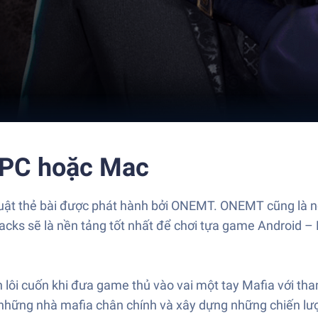
 PC hoặc Mac
uật thẻ bài được phát hành bởi ONEMT. ONEMT cũng là nơ
tacks sẽ là nền tảng tốt nhất để chơi tựa game Android
 lôi cuốn khi đưa game thủ vào vai một tay Mafia với tha
những nhà mafia chân chính và xây dựng những chiến lượ