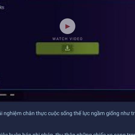
WATCH VIDEO
i nghiệm chân thực cuộc sống thế lực ngầm giống như tr
iệc buôn bán phi pháp, thu thập những chiếc xe sang trọ