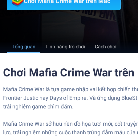
Chơi Mafia Crime War trên Mac
Tổng quan
Tính năng trò chơi
Cách chơi
Chơi Mafia Crime War trên
Mafia Crime War là tựa game nhập vai kết hợp chiến th
Frontier Justic hay Days of Empire. Và ứng dụng BlueS
trải nghiệm game chìm đắm.
Mafia Crime War sở hữu nền đồ họa tươi mới, cốt truyện
lực, trải nghiệm những cuộc thanh trừng đẫm máu của 