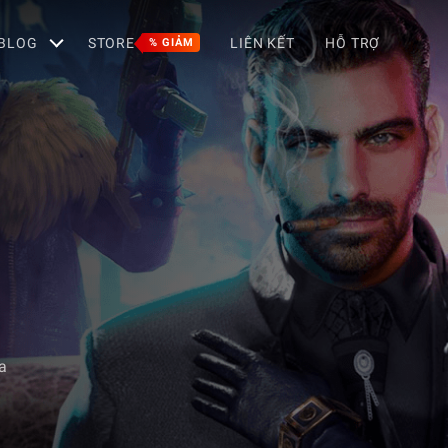
BLOG
STORE
LIÊN KẾT
HỖ TRỢ
% GIẢM
a