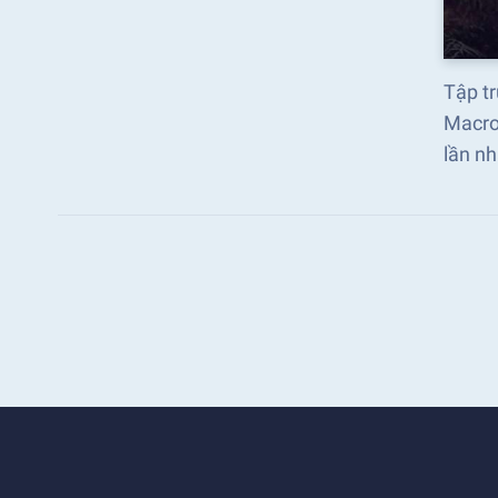
Tập tr
Macro
lần n