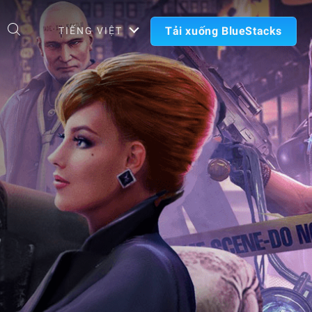
Tải xuống BlueStacks
TIẾNG VIỆT