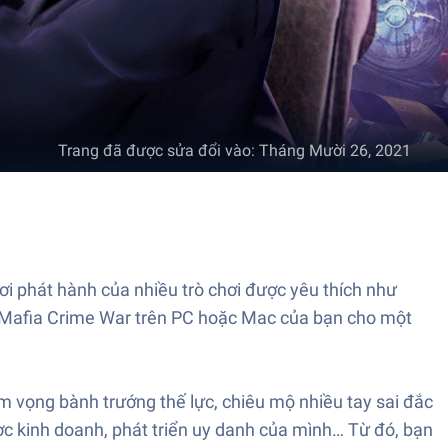
Trang đã được sửa đổi vào
:
Tháng Mười 26, 2021
i phát hành của nhiều trò chơi được yêu thích như
 – Mafia Crime War trên PC hoặc Mac của bạn cho một
m vọng bành trướng thế lực, chiêu mộ nhiều tay sai đắc
c kinh doanh, phát triển uy danh của mình… Từ đó, bạn