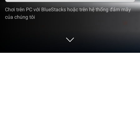
Chơi trên PC với BlueStacks hoặc trên hệ thống đám mây
của chúng tôi
Chơi FIFA Panini Collection trên PC
hoặc Mac
Đưa trò chơi A của bạn đến FIFA Panini Collection,
trò chơi Thể thao gây sốt từ Panini S.p.A.. Tăng
cường lối chơi của bạn với hệ thống điều khiển trò
chơi chính xác, đồ họa đẹp, FPS cao và các tính năng
hàng đầu trên PC hoặc Mac với BlueStacks.