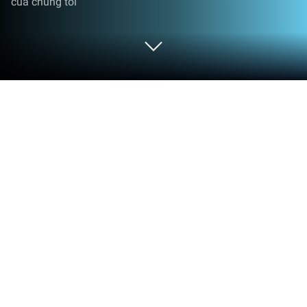
của chúng tôi
Chơi Heroes of War Magic trên PC
hoặc Mac
Heroes of War Magic là tựa game chiến thuật đầy
thú vị dành cho Android và iOS đến từ Khan Games
Studios, một studio độc lập tập hợp nhiều cựu binh
của ngành công nghiệp game di động. Game là sự
pha trộn giữa nhập vai và chiến thuật khi vừa có tính
thách đố, bày binh bố trận, vừa có tính nhập vai khi
cho người chơi chọn hướng phát triển cho các nhân