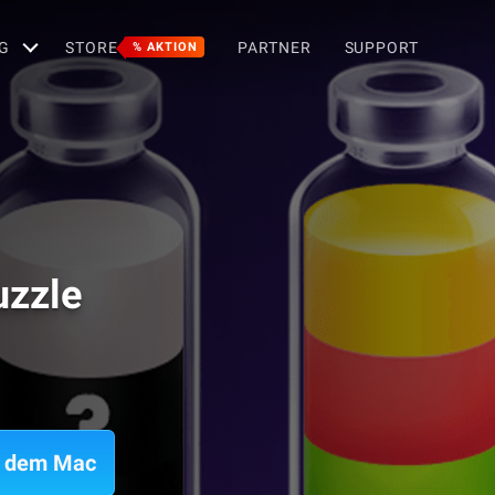
G
STORE
PARTNER
SUPPORT
% AKTION
uzzle
uf dem Mac