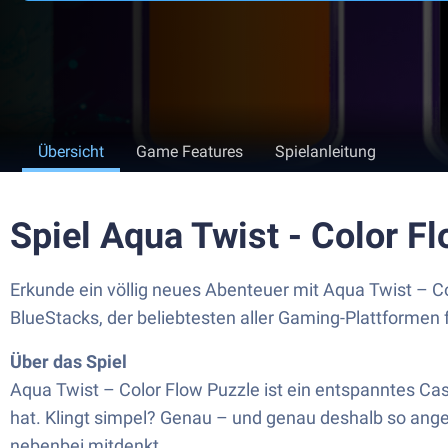
Übersicht
Game Features
Spielanleitung
Spiel Aqua Twist - Color 
Erkunde ein völlig neues Abenteuer mit Aqua Twist – 
BlueStacks, der beliebtesten aller Gaming-Plattformen
Über das Spiel
Aqua Twist – Color Flow Puzzle ist ein entspanntes Cas
hat. Klingt simpel? Genau – und genau deshalb so ange
nebenbei mitdenkt.