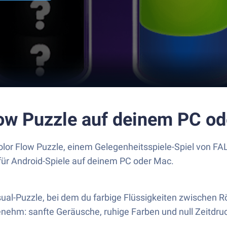
Flow Puzzle auf deinem PC o
Color Flow Puzzle, einem Gelegenheitsspiele-Spiel von
 für Android-Spiele auf deinem PC oder Mac.
ual-Puzzle, bei dem du farbige Flüssigkeiten zwischen Rö
nehm: sanfte Geräusche, ruhige Farben und null Zeitdruc