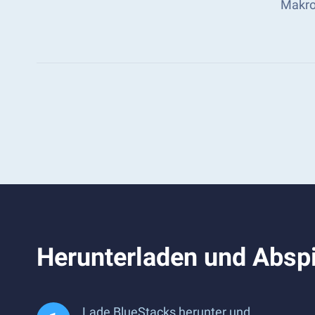
Makro
Herunterladen und Abspi
Lade BlueStacks herunter und