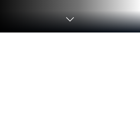
PCまたはMacでN-INNOCENCE-（エ
ヌ・イノセンス）をプレイする
『N-INNOCENCE-（エヌ・イノセンス）』（以下、
『エヌイノ』）は、アニメ調のキャラクターを動か
し爽快感かつ重厚感のある格闘バトルを楽しむこと
ができるRPGです。
開発・配信・運営は、「
アヴァベルオンライン -絆
の塔- アクションMMORPG
」や「イルーナ戦記オン