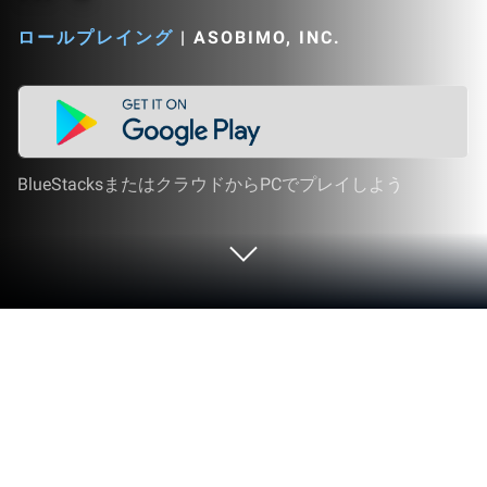
ロールプレイング
|
ASOBIMO, INC.
BlueStacksまたはクラウドからPCでプレイしよう
PCまたはMacでもののがたり 〜異界
ノ契〜 縁を紡ぐバトルRPGをプレイ
する