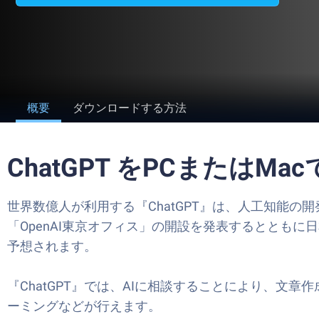
概要
ダウンロードする方法
ChatGPT をPCまたはMa
世界
数億人が利用する
『ChatGPT』は、
人工知能の開発
「OpenAI東京オフィス」の開設を発表するとともに
予想されます。
『ChatGPT』
では、AIに相談することにより、文章
ーミングなどが行えます。