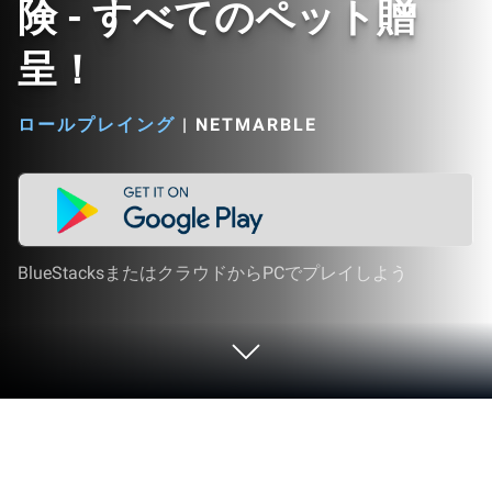
険 - すべてのペット贈
呈！
ロールプレイング
|
NETMARBLE
BlueStacksまたはクラウドからPCでプレイしよう
PCまたはMacでストーンエイジ：放