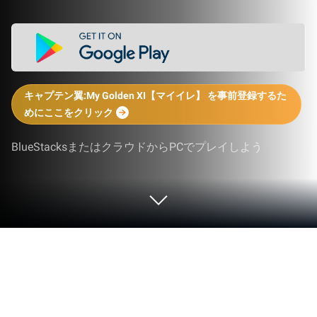
キャプテン翼:My Golden XI【マイイレ】 を事前登録するた
めにここをクリック
BlueStacksまたはクラウドからPCでプレイしよう
PCまたはMacでキャプテン翼:My
Golden XI【マイイレ】をプレイする