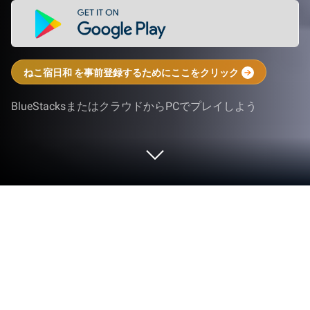
ねこ宿日和 を事前登録するためにここをクリック
BlueStacksまたはクラウドからPCでプレイしよう
PCまたはMacでねこ宿日和をプレイ
する
ねこ宿日和は、X.P. Gamesによって開発されたシミ
ュレーションゲームです。BlueStacksのアプリプレ