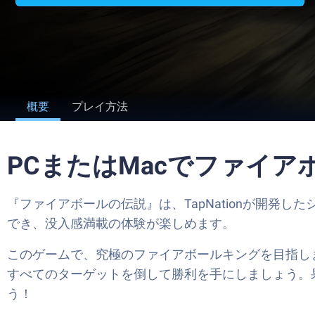
概要
プレイ方法
PCまたはMacでファイ
『ファイアボールの伝説』は、TapNationが開発したシ
でき、没入感満載の体験が楽しめます。
このゲームで、究極のファイアボールキングを目指し
すべてのターゲットを倒して勝利を手にしましょう。
う！