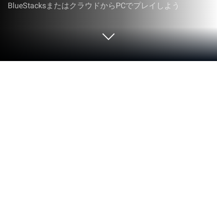
BlueStacksまたはクラウドからPCでプレイしよう
PCまたはMacでFootball Legacy
Manager 26をプレイする
Hockey Legacy Manager開発のFootball Legacy
Manager 26には、長く遊べるコンテンツが豊富に
用意されています。BlueStacksを使えば、Windows
またはMacの広い画面で、より快適な操作性と安定
した動作環境でプレイ可能です。
ゲームについて