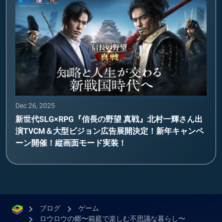
Dec 26, 2025
新世代SLG×RPG『信長の野望 真戦』北村一輝さん出
演TVCM＆大型ビジョン広告展開決定！新年キャンペ
ーン開催！縦画面モード実装！
ブログ
ゲーム
ロウロウの郷〜箱庭で楽しむ不思議な暮らし〜