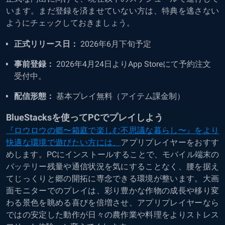
います。まだ登録を済ませていない方は、特典を逃さない
ようにチェックしておきましょう。
正式リリース日：
2026年6月下旬予定
事前登録：
2026年4月24日よりApp Storeにて予約注文
受付中。
配信形態：
基本プレイ無料（アイテム課金制）
BlueStacksを使ってPCでプレイしよう
『ロウロウの郷〜箱庭で楽しむ不思議な暮らし〜』をより
快適な環境で遊びたい方には、
アプリプレイヤーをおすす
めします。PCにインストールすることで、モバイル端末の
バッテリー残量や通信状況を気にすることなく、腰を据え
てじっくりと郷の開拓に専念できる環境が整います。大画
面モニターでのプレイは、彩り豊かな作物の成長や移り変
わる景色を眺める喜びを倍増させ、アプリプレイヤーなら
ではの安定した動作が日々の農作業や料理をよりストレス