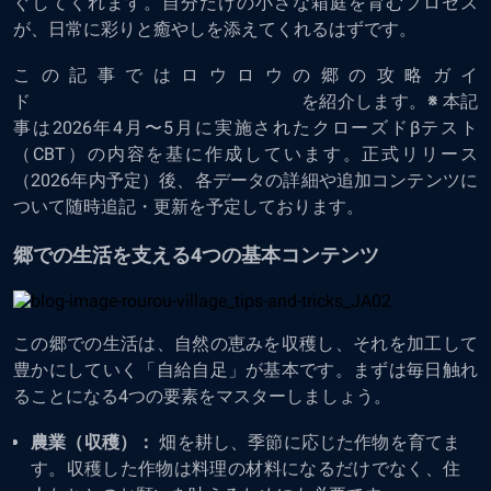
ぐしてくれます。自分だけの小さな箱庭を育むプロセス
が、日常に彩りと癒やしを添えてくれるはずです。
この記事ではロウロウの郷の攻略ガイ
ド を紹介します。
※
本記
事は2026年4月〜5月に実施されたクローズドβテスト
（CBT）の内容を基に作成しています。正式リリース
（2026年内予定）後、各データの詳細や追加コンテンツに
ついて随時追記・更新を予定しております。
郷での生活を支える4つの基本コンテンツ
この郷での生活は、自然の恵みを収穫し、それを加工して
豊かにしていく「自給自足」が基本です。まずは毎日触れ
ることになる4つの要素をマスターしましょう。
農業（収穫）：
畑を耕し、季節に応じた作物を育てま
す。収穫した作物は料理の材料になるだけでなく、住