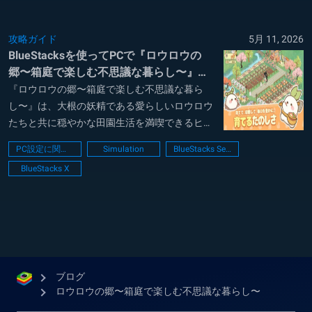
攻略ガイド
5月 11, 2026
BlueStacksを使ってPCで『ロウロウの
郷〜箱庭で楽しむ不思議な暮らし〜』を
プレイする方法
『ロウロウの郷〜箱庭で楽しむ不思議な暮ら
し〜』は、大根の妖精である愛らしいロウロウ
たちと共に穏やかな田園生活を満喫できるヒー
リング箱庭シミュレーションゲームです。プレ
PC設定に関するガイド
Simulation
BlueStacks Setup
イヤーはやわらかな色彩に包まれた郷を舞台
BlueStacks X
に、畑を耕して作物を育てたり川で釣りに興じ
たりしながら、自分だけの心地よい時間を自由
に紡いで...
ブログ
ロウロウの郷〜箱庭で楽しむ不思議な暮らし〜