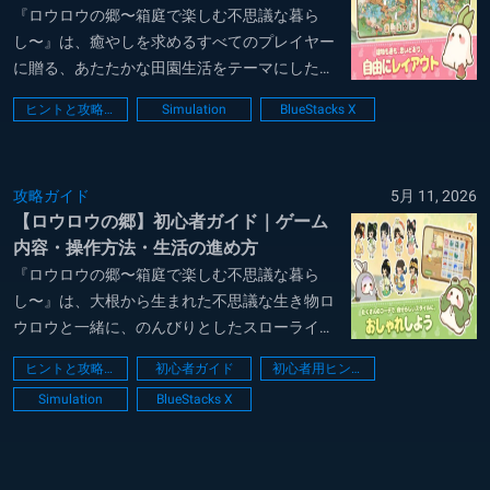
『ロウロウの郷〜箱庭で楽しむ不思議な暮ら
し〜』は、癒やしを求めるすべてのプレイヤー
に贈る、あたたかな田園生活をテーマにした箱
庭ゲームです。相棒となるロウロウたちと協力
ヒントと攻略法
Simulation
BlueStacks X
して豊かな恵みを収穫し、手作りの家具で生活
空間を彩ることで、世界に一つだけの安らぎの
場所を育てていくことができます。直感的な操
攻略ガイド
5月 11, 2026
作で楽...
【ロウロウの郷】初心者ガイド｜ゲーム
内容・操作方法・生活の進め方
『ロウロウの郷〜箱庭で楽しむ不思議な暮ら
し〜』は、大根から生まれた不思議な生き物ロ
ウロウと一緒に、のんびりとしたスローライフ
を体験できます。忙しい日常を忘れてほっと息
ヒントと攻略法
初心者ガイド
初心者用ヒント
をつけるような優しい世界観が特徴で、農作業
Simulation
BlueStacks X
や料理などの日常的な営みを自分のペースで楽
しみながら理想の庭や家を作り上げていく喜び
を味わ...