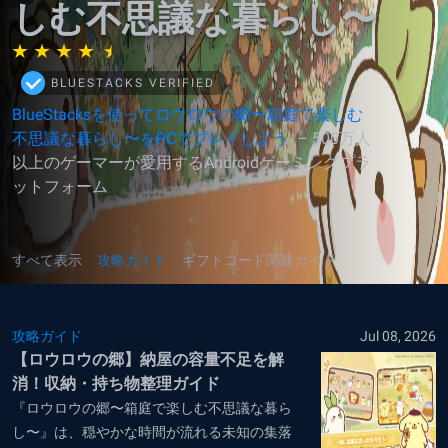
しむ不思議な暮らし〜
BLUESTACKS VERIFIED
BlueStacksを使ってロウロウの郷〜箱庭で楽しむ
不思議な暮らし〜をPCでプレイしよう
– 500万人
以上のゲーマーが愛用するAndroidゲーミングプラ
ットフォーム
すべて表示
攻略ガイド
ギフトコード関連ガイド
攻略ガイド
Jul 08, 2026
【ロウロウの郷】納屋の容量不足を解
消！収納・持ち物整理ガイド
『ロウロウの郷〜箱庭で楽しむ不思議な暮ら
し〜』は、穏やかな時間が流れる未知の集落