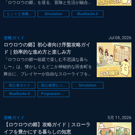
「ロウロウの郷」を巡る、冒険と生活が融合し
た癒やし系スローライフRPGです。作物の育成
ヒントと攻略法
Simulation
BlueStacks X
や採掘といったスローライフの定番要素を網羅
しながら、郷の歴史や不思議な伝承に触れてい
くドラマチックな展開が特徴で、美しいグラフ
攻略ガイド
Jul 08, 2026
ィックと...
ロウロウの郷】初心者向け序盤攻略ガイ
ド｜効率的な進め方と楽しみ方
『ロウロウの郷〜箱庭で楽しむ不思議な暮ら
し〜』は、懐かしくもどこか神秘的な田舎町を
舞台に、プレイヤーが自由なスローライフを送
りながら、郷に隠された謎や物語を紐解いてい
初心者ガイド
初心者用ヒント
Simulation
くシミュレーションRPGです。豊かな自然の中
BlueStacks X
Progression Guide
での農業や釣り、個性豊かな住民たちとの心温
まる交流を楽しみつつ、時間とともに変化する
美しい...
攻略ガイド
5月 11, 2026
【ロウロウの郷】攻略ガイド｜スローラ
イフを豊かにする暮らしの知恵