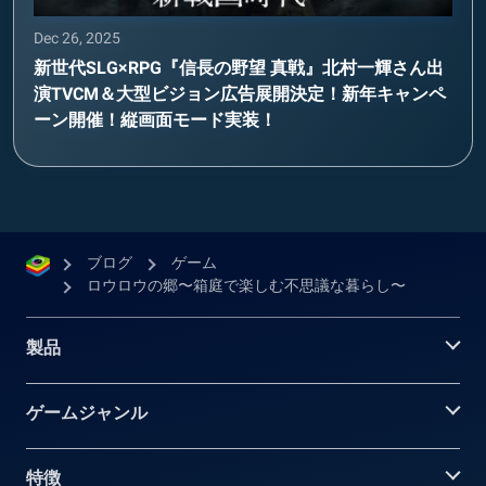
Dec 26, 2025
新世代SLG×RPG『信長の野望 真戦』北村一輝さん出
演TVCM＆大型ビジョン広告展開決定！新年キャンペ
ーン開催！縦画面モード実装！
ブログ
ゲーム
ロウロウの郷〜箱庭で楽しむ不思議な暮らし〜
製品
ゲームジャンル
特徴