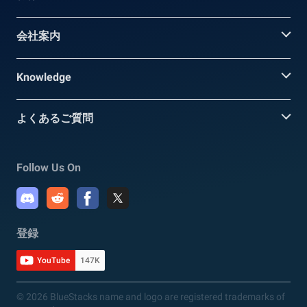
会社案内
Knowledge
よくあるご質問
Follow Us On
登録
YouTube
147K
© 2026 BlueStacks name and logo are registered trademarks of